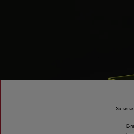
Saisisse
E-m