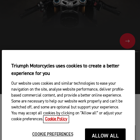
NEXT
Triumph Motorcycles uses cookies to create a better
EXCLUSIVE
experience for you
Our website uses cookies and similar technologies to ease your
navigation on the site, analyse website performance, deliver profile-
based commercial content, and provide a better online experience.
Some are necessary to help our website work properly and can't be
switched off, and some are optional but support your experience.
CARACTÉRISTIQUES MOTOS
You may accept all cookies by clicking on “Allow all” or adjust your
cookie preferences.
Cookie Policy
PRIX
COOKIE PREFERENCES
ALLOW ALL