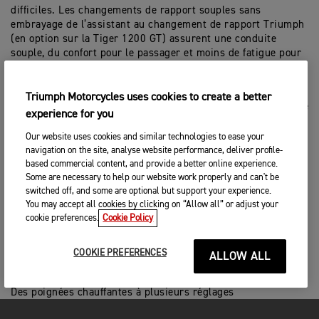
difficiles. Les changements de rapport souples sans
embrayage de l’assistant au changement de rapport Triumph
(en option sur la Tiger 1200 GT) assurent une conduite
souple, du confort pour le passager et moins de fatigue pour
le pilote.
Jusqu’à six modes de conduite modifient la réactivité de la
Triumph Motorcycles uses cookies to create a better
commande des gaz et les réglages d’antipatinage, d’ABS et de
experience for you
suspension en fonction des préférences du pilote et de la
surface.
Our website uses cookies and similar technologies to ease your
navigation on the site, analyse website performance, deliver profile-
Le système sans clé signifie que vous n’aurez plus à lutter
based commercial content, and provide a better online experience.
quand vous portez des gants et facilite les pleins rapides.
Some are necessary to help our website work properly and can't be
Pour encore plus de sécurité quand vous êtes loin de votre
switched off, and some are optional but support your experience.
moto, une option permet de désactiver la fonctionnalité sans
You may accept all cookies by clicking on “Allow all” or adjust your
fil.
cookie preferences.
Cookie Policy
COOKIE PREFERENCES
ALLOW ALL
Des poignées chauffantes à plusieurs réglages
sont incluses de série sur tous les modèles sauf la