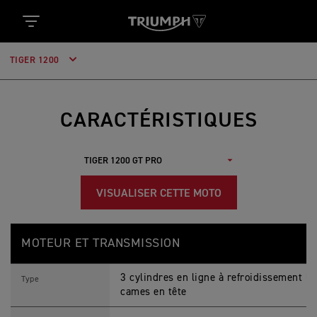
TIGER 1200
CARACTÉRISTIQUES
VISUALISER CETTE MOTO
T
Feature
Details
I
MOTEUR ET TRANSMISSION
G
E
R
3 cylindres en ligne à refroidissement li
1
Type
2
cames en tête
0
0