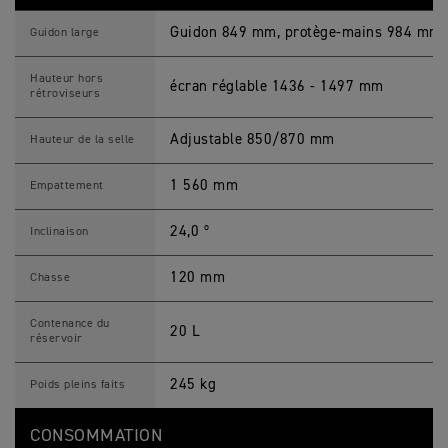
Guidon 849 mm, protège-mains 984 mm
Guidon large
Hauteur hors
écran réglable 1436 - 1497 mm
rétroviseurs
Adjustable 850/870 mm
Hauteur de la selle
1 560 mm
Empattement
24,0 º
Inclinaison
120 mm
Chasse
Contenance du
20 L
réservoir
245 kg
Poids pleins faits
CONSOMMATION