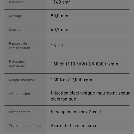
1160 cm³
G
Cylindrée
T
P
R
90,0 mm
Alésage
O
C
a
60,7 mm
Course
r
a
c
Rapport de
13.2:1
t
compression
é
r
i
Puissance
150 ch (110.4kW) à 9 000 tr/min
s
maximale
t
i
q
130 Nm à 7,000 rpm
Couple maximal
u
e
s
Injection électronique multipoint séquen
Alimentation
M
électronique
o
t
o
Echappement inox 3 en 1
échappement
s
Arbre de transmission
Transmission finale