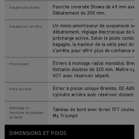
Fourche inversée Showa de 49 mm avec 
Suspension avant
Débattement de 200 mm.
Un mono-amortisseur de suspension sem
Suspension arrière
débattement, réglage électronique de la 
précharge active. Selon le poids combiné
bagages, la hauteur de la selle peut di
s’arrête, pour offrir plus de confiance et 
Étriers à montage radial monobloc Brem
Frein avant
flottants doubles de 320 mm. Maître-cyli
HC1 avec réservoir séparé.
Étrier à piston unique Brembo, OC-ABS, 
Frein arrière
cylindre arrière avec réservoir distant.
Affichage et
Tableau de bord avec écran TFT couleur 
fonctions du tableau
My Triumph
de bord
DIMENSIONS ET POIDS