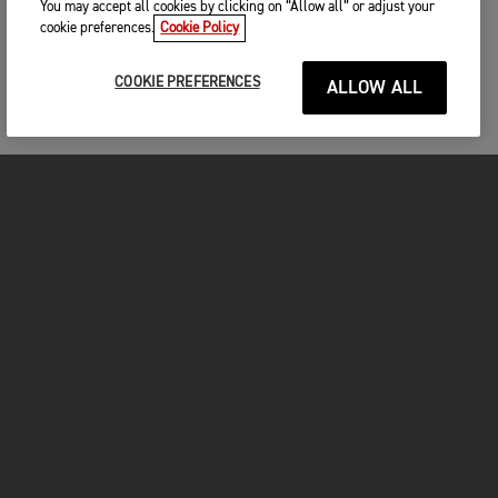
You may accept all cookies by clicking on “Allow all” or adjust your
cookie preferences.
Cookie Policy
COOKIE PREFERENCES
ALLOW ALL
MOTOS
COMMENCER
FOR THE RIDE
OWNERS