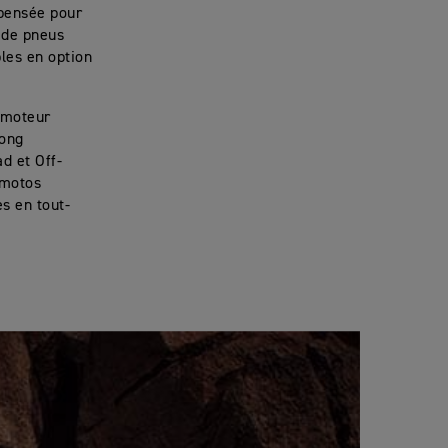
 pensée pour
t de pneus
les en option
n moteur
long
d et Off-
 motos
s en tout-