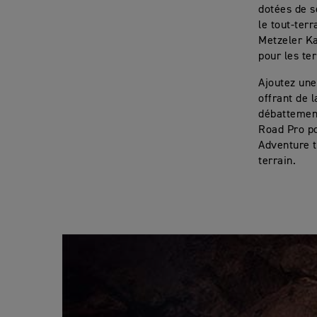
dotées de s
le tout-terr
Metzeler Ka
pour les te
Ajoutez une
offrant de 
débattemen
Road Pro po
Adventure t
terrain.