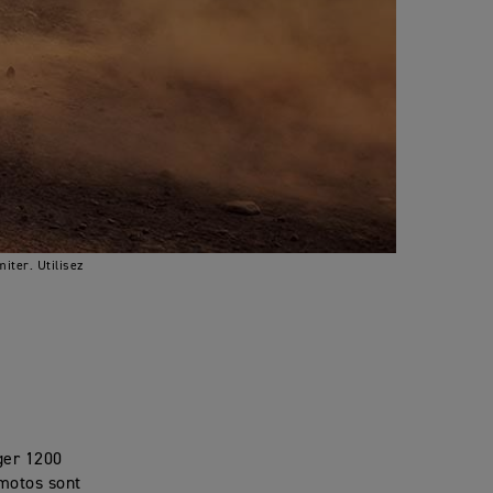
iter. Utilisez
iger 1200
 motos sont