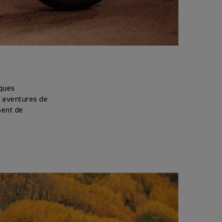
lques
s aventures de
ment de