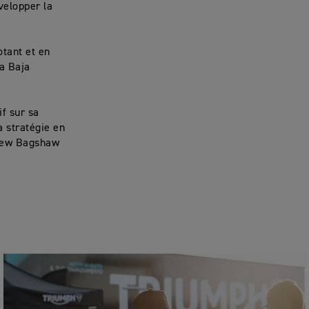
velopper la
otant et en
la Baja
if sur sa
 stratégie en
drew Bagshaw