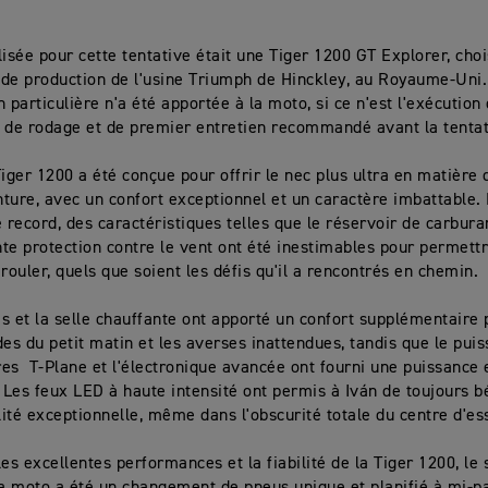
lisée pour cette tentative était une Tiger 1200 GT Explorer, cho
e de production de l'usine Triumph de Hinckley, au Royaume-Uni
 particulière n'a été apportée à la moto, si ce n'est l'exécution
de rodage et de premier entretien recommandé avant la tentat
Tiger 1200 a été conçue pour offrir le nec plus ultra en matière
ture, avec un confort exceptionnel et un caractère imbattable. 
e record, des caractéristiques telles que le réservoir de carburan
ente protection contre le vent ont été inestimables pour permett
 rouler, quels que soient les défis qu'il a rencontrés en chemin.
s et la selle chauffante ont apporté un confort supplémentaire 
des du petit matin et les averses inattendues, tandis que le pui
dres T-Plane et l'électronique avancée ont fourni une puissance 
. Les feux LED à haute intensité ont permis à Iván de toujours b
ilité exceptionnelle, même dans l'obscurité totale du centre d'es
es excellentes performances et la fiabilité de la Tiger 1200, le 