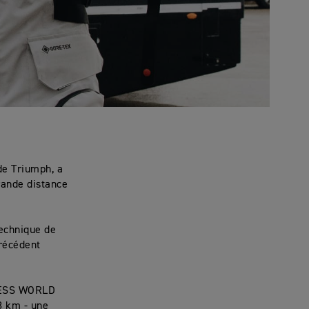
de Triumph, a
ande distance
technique de
précédent
NNESS WORLD
3 km - une