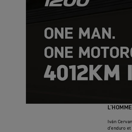
L'HOMME
Iván Cervan
d'enduro et