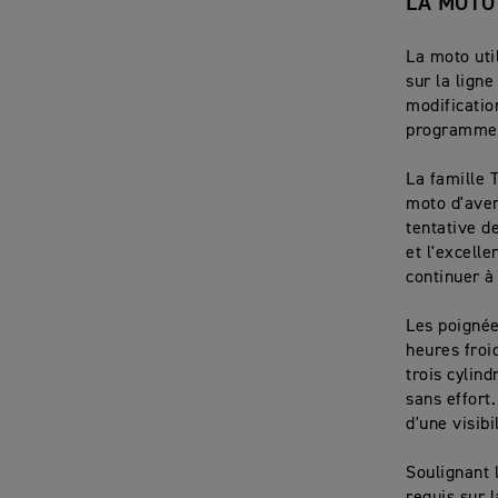
LA MOTO
La moto uti
sur la lign
modification
programme 
La famille 
moto d'aven
tentative d
et l'excell
continuer à
Les poignée
heures froi
trois cylin
sans effort
d'une visib
Soulignant l