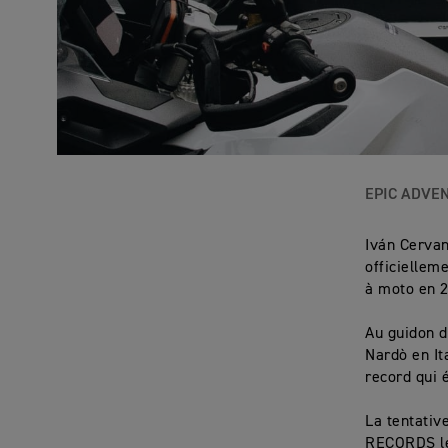
EPIC ADVE
Iván Cerva
officielle
à moto en 2
Au guidon d
Nardò en It
record qui 
La tentativ
RECORDS le 