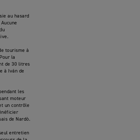
isie au hasard
. Aucune
 du
ive.
 de tourisme à
Pour la
t de 30 litres
re à Iván de
pendant les
ssant moteur
et un contrôle
énéficier
sais de Nardò.
seul entretien