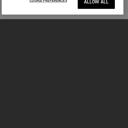
COOKIE PREFERENCES
ALLOW ALL
MOTOS
COMMENCER
FOR THE RIDE
OWNERS
FACEBOOK
YOUTUBE
INSTAGRAM
TIKTOK