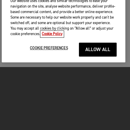
Our website uses cookies and similar technologies to ease your
navigation on the site, analyse website performance, deliver profile-
based commercial content, and provide a better online experience.
Some are necessary to help our website work properly and can't be
switched off, and some are optional but support your experience.
You may accept all cookies by clicking on “Allow all” or adjust your
cookie preferences.
Cookie Policy
COOKIE PREFERENCES
ALLOW ALL
MOTOS
COMMENCER
FOR THE RIDE