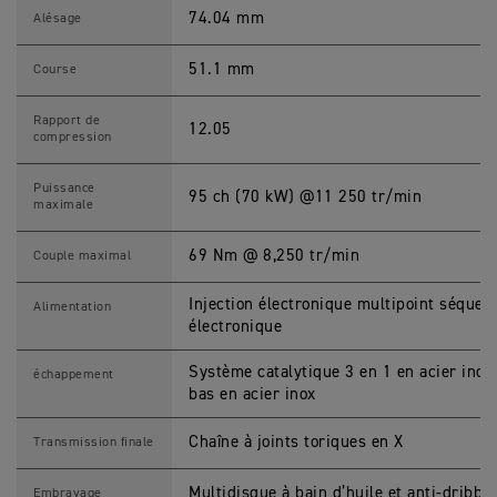
0
2
74.04 mm
Alésage
5
C
a
51.1 mm
Course
r
a
c
Rapport de
12.05
t
compression
é
r
i
Puissance
95 ch (70 kW) @11 250 tr/min
s
maximale
t
i
q
69 Nm @ 8,250 tr/min
Couple maximal
u
e
s
Injection électronique multipoint séquen
Alimentation
M
électronique
o
t
o
Système catalytique 3 en 1 en acier inox
échappement
s
bas en acier inox
Chaîne à joints toriques en X
Transmission finale
Multidisque à bain d’huile et anti-dribbli
Embrayage