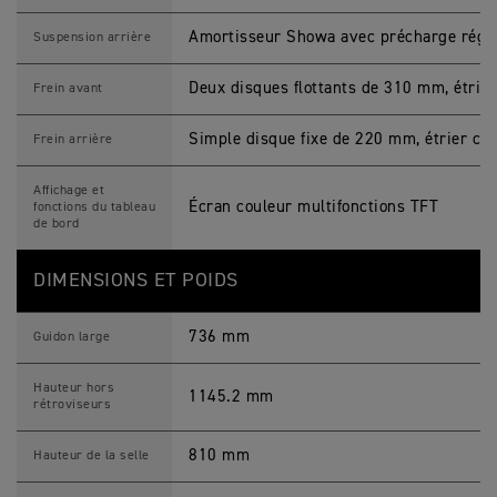
Amortisseur Showa avec précharge régl
Suspension arrière
Deux disques flottants de 310 mm, étrier
Frein avant
Simple disque fixe de 220 mm, étrier cou
Frein arrière
Affichage et
Écran couleur multifonctions TFT
fonctions du tableau
de bord
DIMENSIONS ET POIDS
736 mm
Guidon large
Hauteur hors
1145.2 mm
rétroviseurs
810 mm
Hauteur de la selle