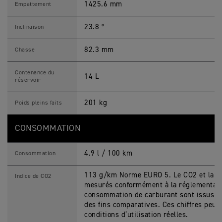
1425.6 mm
Empattement
23.8 º
Inclinaison
82.3 mm
Chasse
Contenance du
14 L
réservoir
201 kg
Poids pleins faits
CONSOMMATION
4.9 l / 100 km
Consommation
113 g/km Norme EURO 5. Le CO2 et la c
Indice de CO2
mesurés conformément à la réglementatio
consommation de carburant sont issus de 
des fins comparatives. Ces chiffres peuve
conditions d’utilisation réelles.