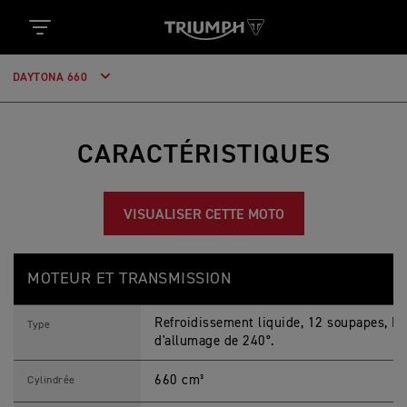
DAYTONA 660
CARACTÉRISTIQUES
VISUALISER CETTE MOTO
D
Feature
Details
A
MOTEUR ET TRANSMISSION
Y
T
O
Refroidissement liquide, 12 soupapes, DA
N
Type
A
d'allumage de 240°.
6
6
660 cm³
0
Cylindrée
2