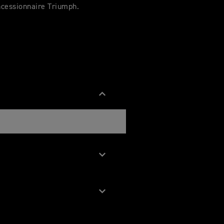
ncessionnaire Triumph.
re d'allumage de 240°.