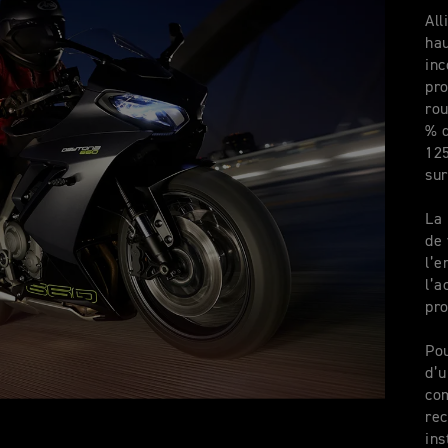
All
hau
inc
pro
rou
% d
125
sur
La 
de 
l’e
l’a
pro
Pou
d’u
co
rec
ins