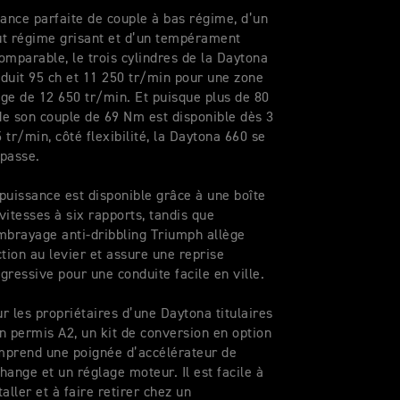
iance parfaite de couple à bas régime, d’un
t régime grisant et d’un tempérament
omparable, le trois cylindres de la Daytona
duit 95 ch et 11 250 tr/min pour une zone
ge de 12 650 tr/min. Et puisque plus de 80
e son couple de 69 Nm est disponible dès 3
 tr/min, côté flexibilité, la Daytona 660 se
passe.
puissance est disponible grâce à une boîte
vitesses à six rapports, tandis que
mbrayage anti-dribbling Triumph allège
ction au levier et assure une reprise
gressive pour une conduite facile en ville.
r les propriétaires d’une Daytona titulaires
n permis A2, un kit de conversion en option
mprend une poignée d’accélérateur de
hange et un réglage moteur. Il est facile à
taller et à faire retirer chez un