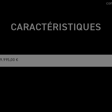
co
CARACTÉRISTIQUES
9.995,00 €
dissement liquide, 12 soupapes, DACT, 3 cylindres en ligne, ord
m³
 périphérique en acier tubulaire