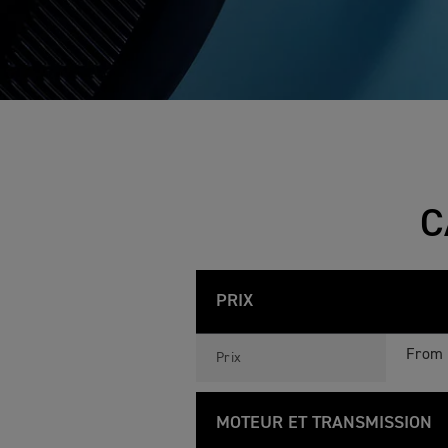
C
PRIX
B
Feature
Details
O
From 
Prix
N
N
E
V
MOTEUR ET TRANSMISSION
I
L