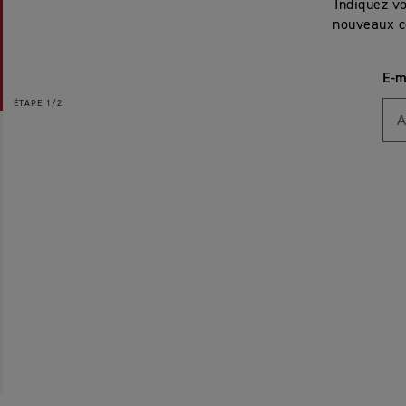
Indiquez v
nouveaux c
E-m
ÉTAPE
1/2