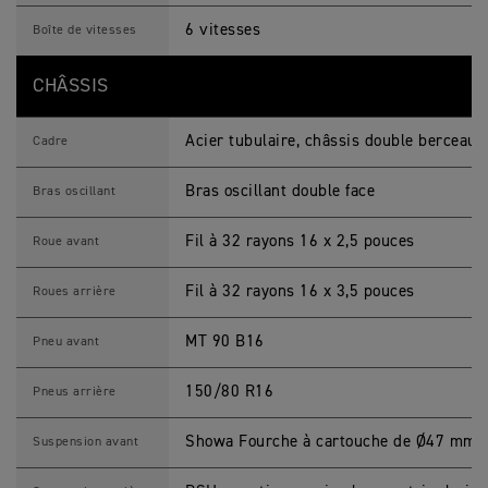
s
6 vitesses
Boîte de vitesses
CHÂSSIS
Acier tubulaire, châssis double berceau
Cadre
Bras oscillant double face
Bras oscillant
Fil à 32 rayons 16 x 2,5 pouces
Roue avant
Fil à 32 rayons 16 x 3,5 pouces
Roues arrière
MT 90 B16
Pneu avant
150/80 R16
Pneus arrière
Showa Fourche à cartouche de Ø47 mm
Suspension avant