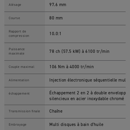
P
E
97.6 mm
Alésage
E
D
M
80 mm
Course
A
S
T
Rapport de
10.0:1
E
compression
R
C
a
Puissance
78 ch (57.5 kW) à 6100 tr/min
r
maximale
a
c
t
106 Nm à 4000 tr/min
Couple maximal
é
r
i
Injection électronique séquentielle multi
Alimentation
s
t
i
Échappement 2 en 2 à double enveloppe 
échappement
q
silencieux en acier inoxydable chromé
u
e
s
Chaîne
Transmission finale
M
o
t
Multi disques à bain d'huile
Embrayage
o