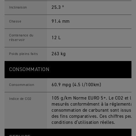
25.3 º
Inclinaison
91.4 mm
Chasse
Contenance du
12 L
réservoir
263 kg
Poids pleins faits
CONSOMMATION
60.9 mpg (4.5 l/100km)
Consommation
105 g/km Norme EURO 5+. Le CO2 et la 
Indice de CO2
mesurés conformément à la réglementatio
consommation de carburant sont issus de 
des fins comparatives. Ces chiffres peuve
conditions d’utilisation réelles.