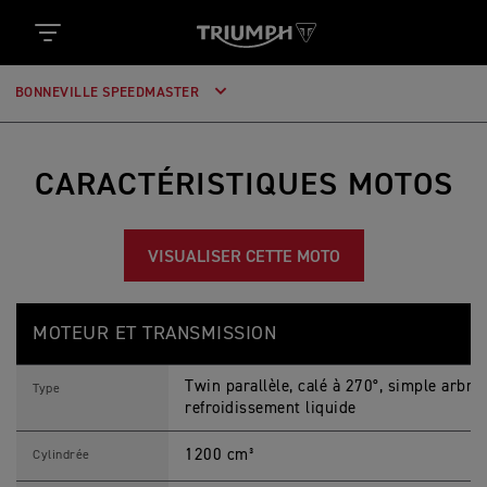
BONNEVILLE SPEEDMASTER
CARACTÉRISTIQUES MOTOS
VISUALISER CETTE MOTO
B
Feature
Details
O
MOTEUR ET TRANSMISSION
N
N
E
Twin parallèle, calé à 270°, simple arbre
V
Type
I
refroidissement liquide
L
L
1200 cm³
E
Cylindrée
S