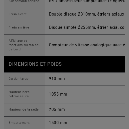
RSU amortisseur simple avec tringlerie 
Suspension arrière
Double disque Ø310mm, étriers axiaux c
Frein avant
Disque simple Ø255mm, étrier axial couli
Frein arrière
Affichage et
Compteur de vitesse analogique avec écr
fonctions du tableau
de bord
DIMENSIONS ET POIDS
910 mm
Guidon large
Hauteur hors
1055 mm
rétroviseurs
705 mm
Hauteur de la selle
1500 mm
Empattement