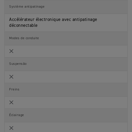
Système antipatinage
Accélérateur électronique avec antipatinage
déconnectable
Modes de conduite
Not Included
Suspensão
Not Included
Freins
Not Included
Éclairage
Not Included