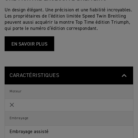
s
s
a
é
i
M
r
r
q
o
Un design élégant. Une précision et une fiabilité incroyables.
Un
a
i
u
t
Les propriétaires de l’édition limitée Speed Twin Breitling
un
c
s
e
o
t
t
peuvent aussi acquérir la montre Top Time édition Triumph,
ré
s
s
é
i
M
qui porte le numéro d’édition correspondant.
la
r
q
o
i
u
t
s
e
o
EN SAVOIR PLUS
t
s
s
i
M
q
o
u
t
e
o
s
s
M
CARACTÉRISTIQUES
o
t
o
s
Moteur
Not Included
Embrayage
Embrayage assisté