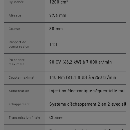
1200 cm³
1
Cylindrée
2
0
0
97.6 mm
Alésage
X
C
a
80 mm
Course
r
a
c
Rapport de
11:1
t
compression
é
r
i
Puissance
90 CV (66,2 kW) à 7 000 tr/min
s
maximale
t
i
q
110 Nm (81.1 ft lb) à 4250 tr/min
Couple maximal
u
e
s
Injection électronique séquentielle mult
Alimentation
M
o
t
Système d'échappement 2 en 2 avec sile
échappement
o
s
Chaîne
Transmission finale