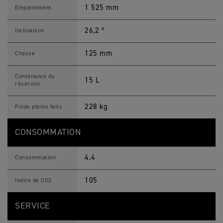
1 525 mm
Empattement
26,2 º
Inclinaison
125 mm
Chasse
Contenance du
15 L
réservoir
228 kg
Poids pleins faits
CONSOMMATION
4.4
Consommation
105
Indice de CO2
SERVICE