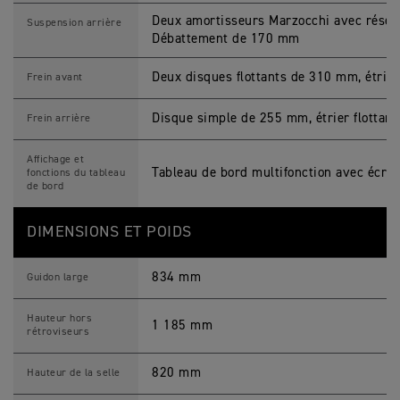
Deux amortisseurs Marzocchi avec réservo
Suspension arrière
Débattement de 170 mm
Deux disques flottants de 310 mm, étrie
Frein avant
Disque simple de 255 mm, étrier flottant
Frein arrière
Affichage et
Tableau de bord multifonction avec écra
fonctions du tableau
de bord
DIMENSIONS ET POIDS
834 mm
Guidon large
Hauteur hors
1 185 mm
rétroviseurs
820 mm
Hauteur de la selle