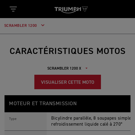
SCRAMBLER 1200
CARACTÉRISTIQUES MOTOS
VISUALISER CETTE MOTO
S
Feature
Details
C
MOTEUR ET TRANSMISSION
R
A
M
Bicylindre parallèle, 8 soupapes simple 
B
Type
L
refroidissement liquide calé à 270°
E
R