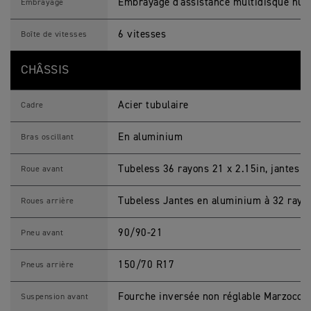
Embrayage d'assistance multidisque hu
Embrayage
6 vitesses
Boîte de vitesses
CHÂSSIS
Acier tubulaire
Cadre
En aluminium
Bras oscillant
Tubeless 36 rayons 21 x 2.15in, jantes 
Roue avant
Tubeless Jantes en aluminium à 32 rayo
Roues arrière
90/90-21
Pneu avant
150/70 R17
Pneus arrière
Fourche inversée non réglable Marzocch
Suspension avant