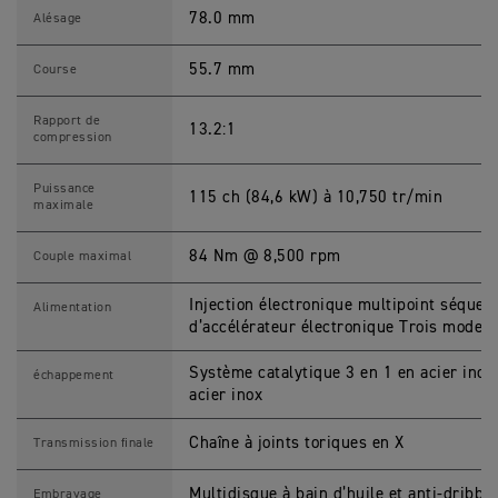
0
0
78.0 mm
Alésage
C
a
r
55.7 mm
Course
a
c
t
Rapport de
13.2:1
é
compression
r
i
s
Puissance
115 ch (84,6 kW) à 10,750 tr/min
t
maximale
i
q
u
84 Nm @ 8,500 rpm
Couple maximal
e
s
M
Injection électronique multipoint séque
Alimentation
o
d’accélérateur électronique Trois modes 
t
o
s
Système catalytique 3 en 1 en acier inoxy
échappement
acier inox
Chaîne à joints toriques en X
Transmission finale
Multidisque à bain d’huile et anti-dribbli
Embrayage