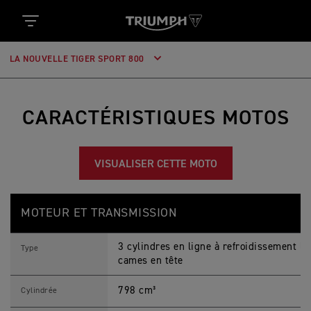
LA NOUVELLE TIGER SPORT 800
CARACTÉRISTIQUES MOTOS
VISUALISER CETTE MOTO
T
Feature
Details
I
MOTEUR ET TRANSMISSION
G
E
R
3 cylindres en ligne à refroidissement li
S
Type
P
cames en tête
O
R
798 cm³
T
Cylindrée
8