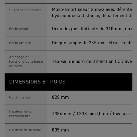
Mono-amortisseur Showa avec détente ré
Suspension arrière
hydraulique à distance, débattement de
Deux disques flottants de 310 mm, étrie
Frein avant
Disque simple de 255 mm. Étrier coulis
Frein arrière
Affichage et
Tableau de bord multifonction LCD avec 
fonctions du tableau
de bord
DIMENSIONS ET POIDS
828 mm
Guidon large
Hauteur hors
1386 mm / 1303 mm (high / low screen 
rétroviseurs
835 mm
Hauteur de la selle