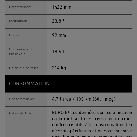
1422 mm
Empattement
23.8 º
Inclinaison
99 mm
Chasse
Contenance du
18.6 L
réservoir
214 kg
Poids pleins faits
CONSOMMATION
4.7 litres / 100 km (60.1 mpg)
Consommation
EURO 5+ les données sur les émissions 
Indice de CO2
carburant sont mesurées conformément 
chiffres relatifs à la consommation de ca
d’essai spécifiques et ne sont fournis qu’