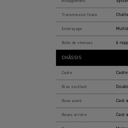
Systèm
échappement
s
Chaîne
Transmission finale
Multid
Embrayage
6 rap
Boîte de vitesses
CHÂSSIS
Cadre
Cadre
Doubl
Bras oscillant
Cast 
Roue avant
Cast 
Roues arrière