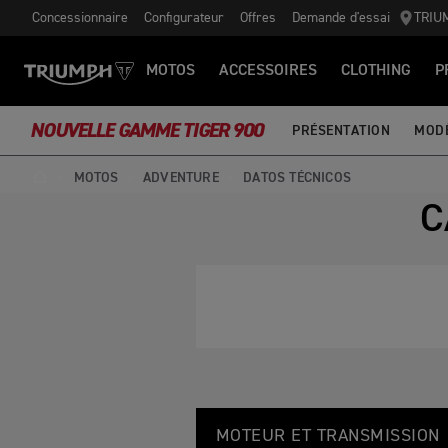
Concessionnaire
Configurateur
Offres
Demande d'essai
TRIU
MOTOS
ACCESSOIRES
CLOTHING
P
NOUVELLE GAMME TIGER 900
PRÉSENTATION
MOD
MOTOS
ADVENTURE
DATOS TÉCNICOS
C
T
Feature
Details
I
MOTEUR ET TRANSMISSION
G