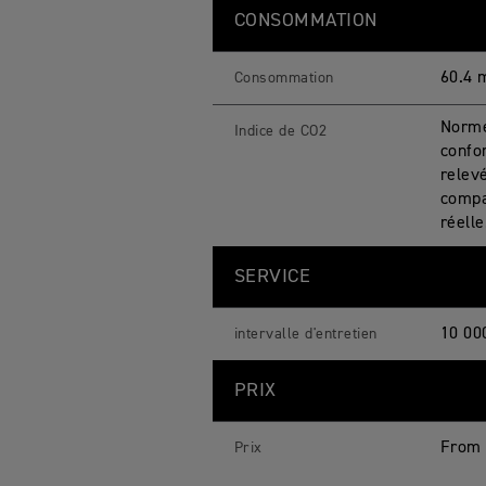
CONSOMMATION
60.4 
Consommation
Norme
Indice de CO2
confo
relevé
compar
réell
SERVICE
10 00
intervalle d'entretien
PRIX
From 
Prix