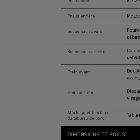
Metze
Pneu avant
Metze
Pneus arrière
Fourc
Suspension avant
débat
Combi
Suspension arrière
débat
Doubl
Frein avant
avant
Disqu
Frein arrière
virag
Affichage et fonctions
Table
du tableau de bord
DIMENSIONS ET POIDS