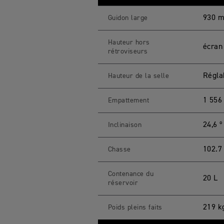
930 
Guidon large
Hauteur hors
écran
rétroviseurs
Régla
Hauteur de la selle
1 55
Empattement
24,6 º
Inclinaison
102.
Chasse
Contenance du
20 L
réservoir
219 k
Poids pleins faits