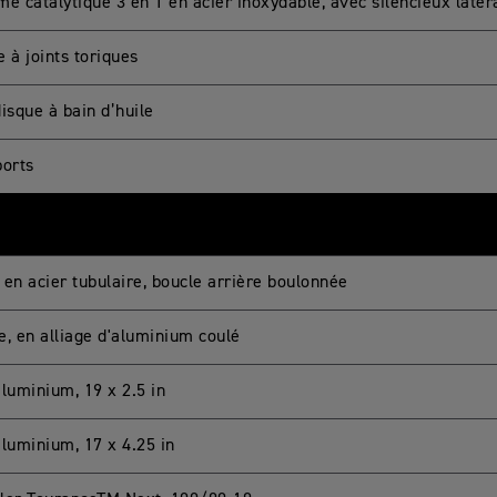
e catalytique 3 en 1 en acier inoxydable, avec silencieux latéra
 à joints toriques
isque à bain d’huile
ports
 en acier tubulaire, boucle arrière boulonnée
e, en alliage d'aluminium coulé
aluminium, 19 x 2.5 in
aluminium, 17 x 4.25 in