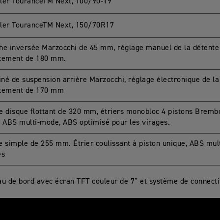
ler TouranceTM Next, 100/90-19
ler TouranceTM Next, 150/70R17
he inversée Marzocchi de 45 mm, réglage manuel de la détente 
tement de 180 mm.
né de suspension arrière Marzocchi, réglage électronique de la 
tement de 170 mm
e disque flottant de 320 mm, étriers monobloc 4 pistons Brembo
, ABS multi-mode, ABS optimisé pour les virages.
e simple de 255 mm. Étrier coulissant à piston unique, ABS mul
es
au de bord avec écran TFT couleur de 7” et système de connect