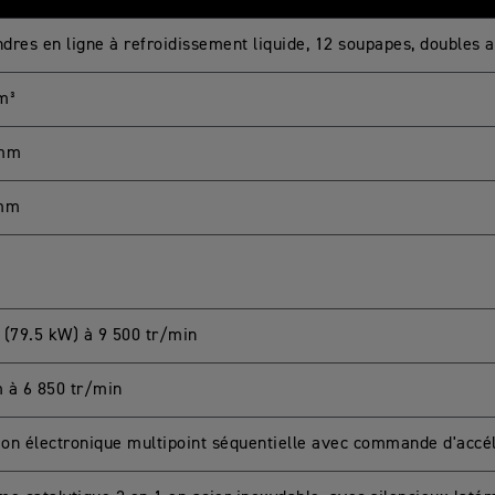
indres en ligne à refroidissement liquide, 12 soupapes, doubles 
m³
 mm
 mm
 (79.5 kW) à 9 500 tr/min
 à 6 850 tr/min
tion électronique multipoint séquentielle avec commande d'accé