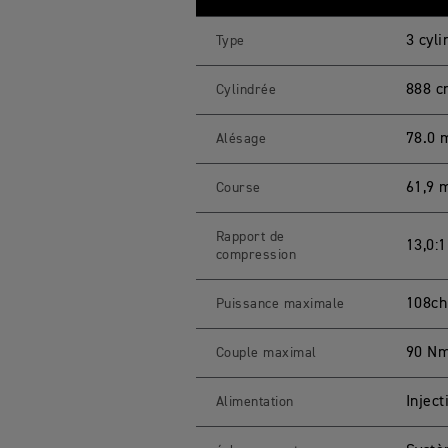
E
R
9
3 cyl
Type
0
0
G
888 c
Cylindrée
T
P
R
78.0
Alésage
O
C
a
61,9
Course
r
a
c
t
Rapport de
13,0:1
é
compression
r
i
s
108ch
Puissance maximale
t
i
q
90 Nm
Couple maximal
u
e
s
M
Injec
Alimentation
o
t
o