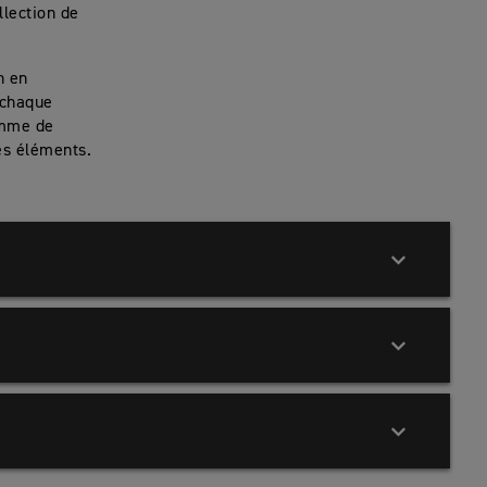
llection de
n en
 chaque
amme de
es éléments.