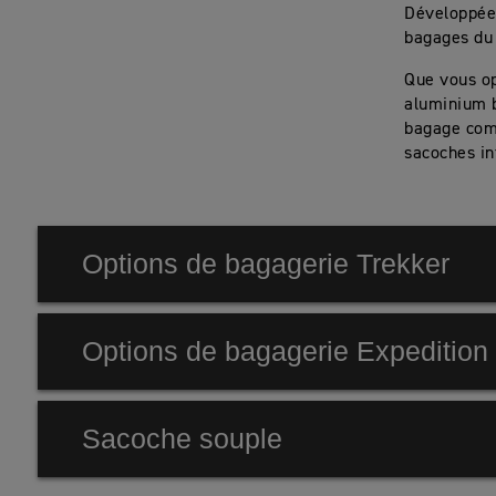
Développée 
bagages du 
Que vous op
aluminium 
bagage com
sacoches in
Options de bagagerie Trekker
Options de bagagerie Expedition
Capacité totale disponible de 131 litres
Valises Trekker
Sacoche souple
Ouverture par le haut rapide et pratique ou ouver
Finition argentée ou noire