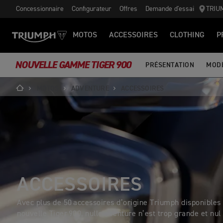
Concessionnaire
Configurateur
Offres
Demande d'essai
TRIU
MOTOS
ACCESSOIRES
CLOTHING
P
NOUVELLE GAMME TIGER 900
PRÉSENTATION
MOD
MOTOS
ADVENTURE
ACCESSOIRES
ACCESSOIRES
Avec plus de 50 accessoires d’origine Triumph disponibles 
nouvelle Tiger 900, nulle aventure n’est trop grande et nul 