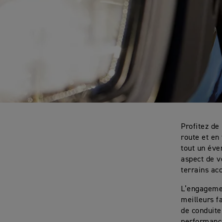
trop infime.
Profitez de
route et en
tout un éve
aspect de v
terrains ac
L’engagemen
meilleurs f
de conduite