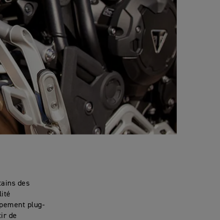
tains des
ité
ppement plug-
tir de