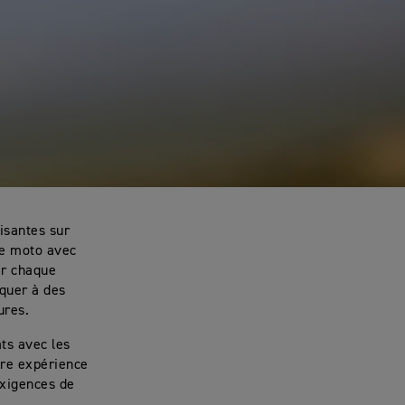
isantes sur
re moto avec
er chaque
aquer à des
ures.
ts avec les
tre expérience
exigences de