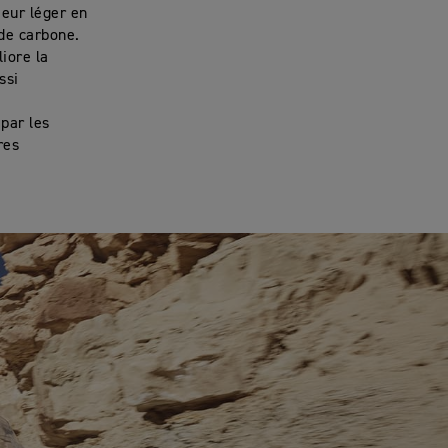
eur léger en
 de carbone.
liore la
ssi
.
par les
res