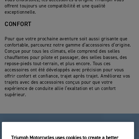
offrent toujours une compatibilité et une qualité
exceptionnelle.
CONFORT
Pour que votre prochaine aventure soit aussi grisante que
confortable, parcourez notre gamme d’accessoires d’origine.
Conçue pour tous les climats, elle comprend des selles
chauffantes pour pilote et passager, des selles basses, des
repose-pieds tout-terrain, et plus encore. Tous ces
accessoires ont été développés avec précision pour vous
offrir confort et confiance, trajet après trajet. Améliorez vos
trajets avec des accessoires conçus pour que votre
expérience de conduite allie l’exaltation et un confort
supérieur.
Triumph Motorcycles uses cookies to create a better