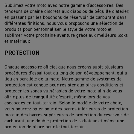
tricolore indique clairement quand les sacoches
Top-case Trekker
Sublimez votre moto avec notre gamme d’accessoires. Des
fixe à l’aide des clips en métal de qualité.
sont correctement enclenchées.
tendeurs de chaîne discrets aux diabolos de béquille d’atelier,
Grâce à 2 sangles, il peut être rapidement fixé au
Couvercles amovibles avec points d’accroche
Sa capacité de 52 litres permet de ranger deux
en passant par les bouchons de réservoir de carburant dans
siège passager ou au porte-bagages pour ajouter
externes pour plus de polyvalence.
casques intégraux. Il peut être complété par le
différentes finitions, nous vous proposons une sélection de
une option de rangement.
Top-case Expedition
dossier de luxe (accessoire en option)
produits pour personnaliser le style de votre moto et
Les sangles de compression et le système
sublimer votre prochaine aventure grâce aux meilleurs looks
d’évacuation permettent d’optimiser l’espace.
Système de montage dynamique offrant des
Plateau coulissant dédié pour l’installation du top-case
et matériaux
performances exceptionnelles, même avec une
de 52 litres
Sacoche arrière de 45 litres
pleine charge.
PROTECTION
Rail de montage laqué noir pour la pose.
Une base moulée et une structure thermoformée
La capacité de 42 litres offre suffisamment de place
permettent de fixer ce sac sur le siège passager.
et améliore le confort du passager grâce au dossier
Sa capacité de 45 litres offre de la place, tandis que
en deux parties.
Chaque accessoire officiel que nous créons subit plusieurs
ses 4 poches zippées extérieures assurent un accès
procédures d’essai tout au long de son développement, qui a
facile et rapide.
lieu en parallèle de la moto. Notre gamme de systèmes de
Le zip 3/4 sur le dessus offre un grand accès et
protection est conçue pour résister aux pires conditions et
contient une doublure type sac baudruche
protéger les zones vulnérables de votre moto afin de vous
imperméable.
offrir plus de tranquillité d’esprit, même lors de vos
Lorsqu’elle est détachée de la moto, vous pouvez la
escapades en tout-terrain. Selon le modèle de votre choix,
porter grâce aux poignées de transport dissimulées
vous pourrez opter pour des barres inférieures de protection
par les zips latéraux ou à la sangle d’épaule
moteur, des barres supérieures de protection du réservoir de
rembourrée. n removed from the bike, carry handles
carburant, une double protection de radiateur et même une
can be revealed from hidden side zips, or carried
protection de phare pour le tout-terrain.
with the included padded shoulder strap.