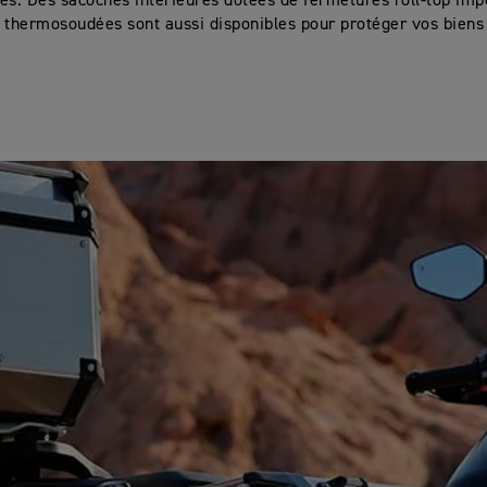
és. Des sacoches intérieures dotées de fermetures roll-top im
 thermosoudées sont aussi disponibles pour protéger vos biens 