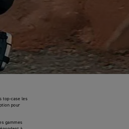
es top-case les
ption pour
 les gammes