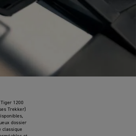
 Tiger 1200
ises Trekker)
isponibles,
xueux dossier
e classique