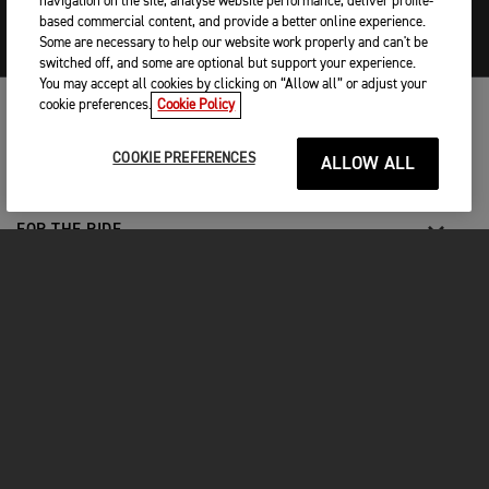
navigation on the site, analyse website performance, deliver profile-
based commercial content, and provide a better online experience.
Some are necessary to help our website work properly and can't be
switched off, and some are optional but support your experience.
You may accept all cookies by clicking on “Allow all” or adjust your
cookie preferences.
Cookie Policy
MOTOS
COOKIE PREFERENCES
ALLOW ALL
COMMENCER
FOR THE RIDE
OWNERS
FACEBOOK
YOUTUBE
INSTAGRAM
TIKTOK
Contacter Triumph