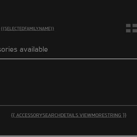
 are no accessories in this category Please select another ca
{{SELECTEDFAMILY.NAME}}
sories available
{{ ACCESSORYSEARCHDETAILS.VIEWMORESTRING }}