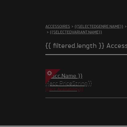
There
ACCESSOIRES
>
{{SELECTEDGENRE.NAME}}
>
>
{{SELECTEDVARIANT.NAME}}
{{ filtered.length }} Acces
{{ acc.Name }}
{{acc.PriceString}}
{{acc.Availability}}