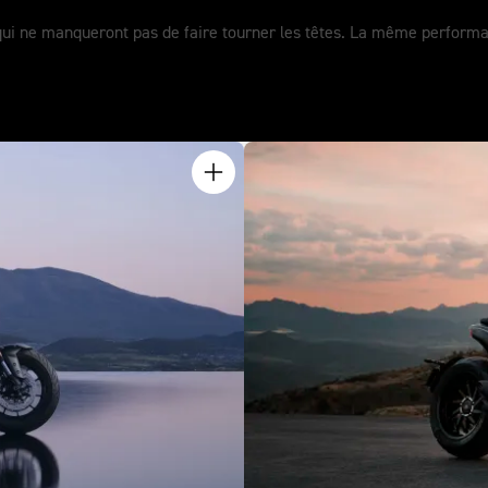
 qui ne manqueront pas de faire tourner les têtes. La même performa