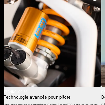
TECHNOLOGIES
P
Technologie avancée pour pilote
D