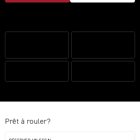
Description
SUSPENSION SEMI-ACTIVE
LIFT CONTROL DE LA ROUE
ÖHLINS SMARTEC3
AVANT
PUISSANCE IMPLACABLE
AIDE AU FREINAGE
Prêt à rouler?