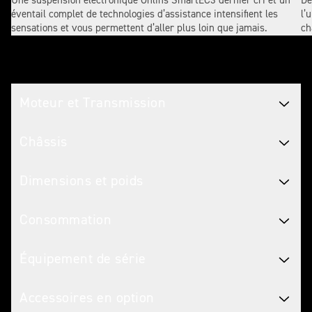
Une suspension électronique Öhlins SmartEC3 dernier cri et un
Dé
éventail complet de technologies d’assistance intensifient les
l’
sensations et vous permettent d’aller plus loin que jamais.
ch
Caractéristiques Motos
Moteur et Transmission
Châssis
Dimensions et poids
Consommation
Équipement de série
Accessoires en option