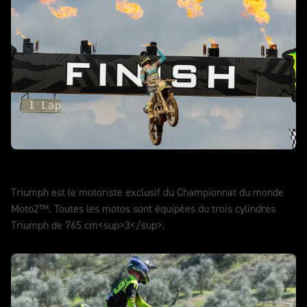
Moto2™
Triumph est le motoriste exclusif du Championnat du monde
Moto2™. Toutes les motos sont équipées du trois cylindres
Triumph de 765 cm<sup>3</sup>.
EN SAVOIR PLUS