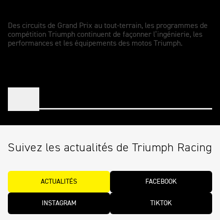
compétition
Des circuits de Grand Prix au tout-terrain, les programmes de
compétition Triumph continuent de façonner l’ingénierie, les
performances et les équipements des motos Triumph.
Suivez les actualités de Triumph Racing
ACTUALITÉS
FACEBOOK
INSTAGRAM
TIKTOK