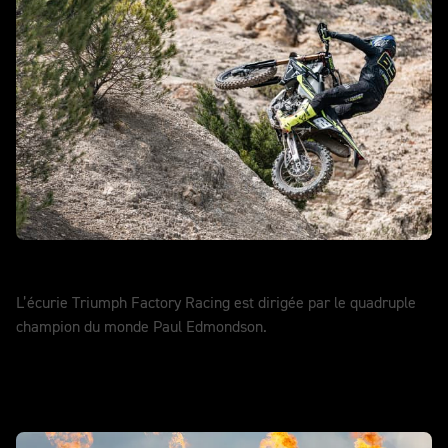
EnduroGP
L’écurie Triumph Factory Racing est dirigée par le quadruple
champion du monde Paul Edmondson.
EN SAVOIR PLUS