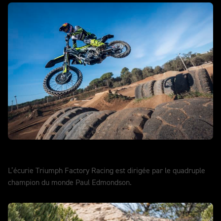
SuperEnduro
L’écurie Triumph Factory Racing est dirigée par le quadruple
champion du monde Paul Edmondson.
EN SAVOIR PLUS