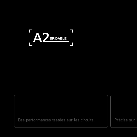
Des performances grisantes de t
LES PERFORMANCES DU TROIS CYLINDRES
UNE MANIA
Des performances testées sur les circuits.
Précise sur l