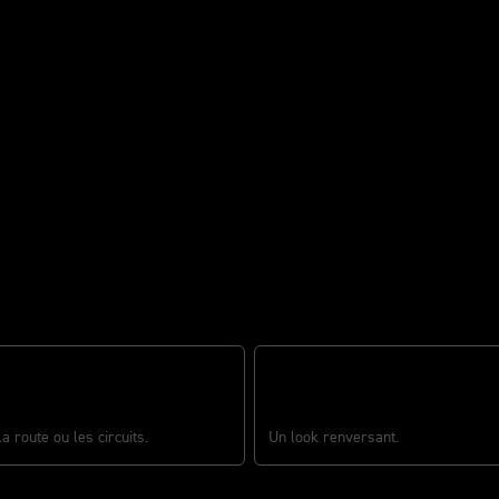
rois cylindres
BILITÉ SPORTIVE
UN LOOK SPORTIF UNIQUE
a route ou les circuits.
Un look renversant.