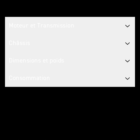
Caractéristiques Motos
Moteur et Transmission
Châssis
Dimensions et poids
Consommation
Entretenir votre moto
GARANTIE
2 Ans