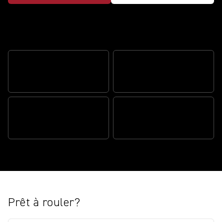
Le nouveau streetfighter de référence
ABS OPTIMISÉ POUR LES
DÉCONNECTABLE OPTIMISÉ
VIRAGES
POUR LES VIRAGES
HAUTEUR DE SELLE
ACCESSIBLE
MEILLEURE ERGONOMIE
Prêt à rouler?