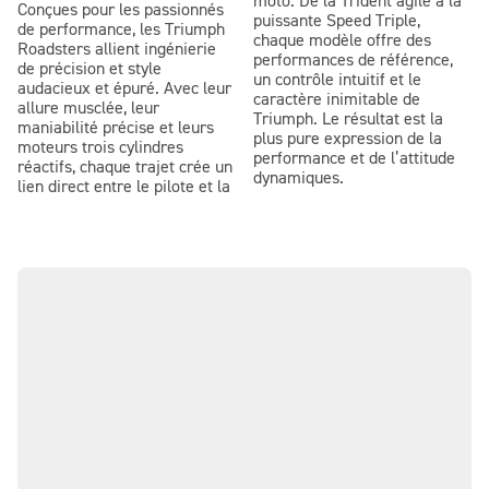
moto. De la Trident agile à la
Conçues pour les passionnés
puissante Speed Triple,
de performance, les Triumph
chaque modèle offre des
Roadsters allient ingénierie
performances de référence,
de précision et style
un contrôle intuitif et le
audacieux et épuré. Avec leur
caractère inimitable de
allure musclée, leur
Triumph. Le résultat est la
maniabilité précise et leurs
plus pure expression de la
moteurs trois cylindres
performance et de l’attitude
réactifs, chaque trajet crée un
dynamiques.
lien direct entre le pilote et la