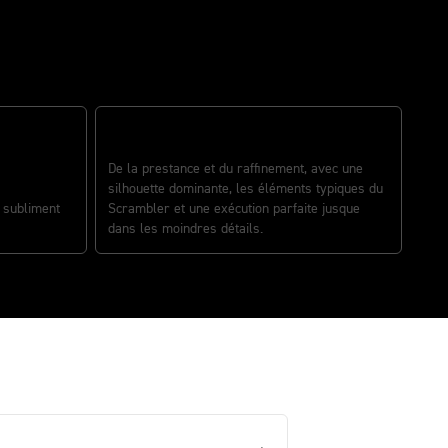
UN STYLE TYPIQUE DE SCRAMBLER
De la prestance et du raffinement, avec une
silhouette dominante, les éléments typiques du
i subliment
Scrambler et une exécution parfaite jusque
dans les moindres détails.