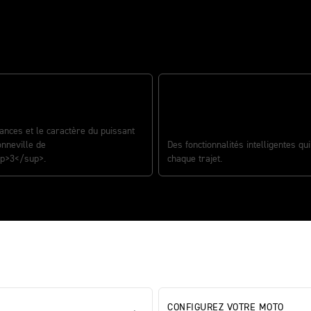
ORMANCES PHÉNOMÉNALES
nces et le caractère du puissant
DES TECHNOLOGIES DE POINTE
onneville de
Des fonctionnalités intelligentes qu
p>3</sup>.
chaque trajet.
CONFIGUREZ VOTRE MOTO