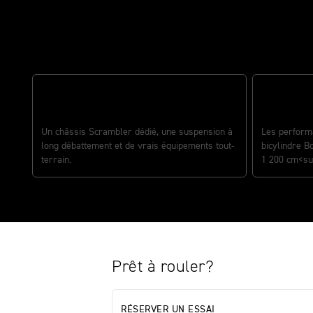
The real deal
LES MEILLEURS ÉQUIPEMENTS DU
SEGMENT
DES PERF
Un châssis Scrambler dédié, une suspension à
Les performa
long débattement et de vrais équipements tout-
bicylindre B
terrain.
1 200 cm<su
Prêt à rouler?
RÉSERVER UN ESSAI