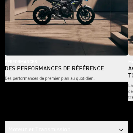
PERFORMANCES
MA
DES PERFORMANCES DE RÉFÉRENCE
A
T
Des performances de premier plan au quotidien.
La
de
tr
Caractéristiques Motos
Moteur et Transmission