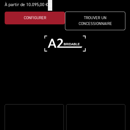
À partir de 10.095,00 €
CONFIGURER
TROUVER UN
CONCESSIONNAIRE
La moyenne cylindrée à la polyvalence
ultime
DES PERFORMANCES DE
PREMIER PLAN AU
REPOUSSEZ VOS LIMITES
QUOTIDIEN
AVEC ÉLÉGANCE