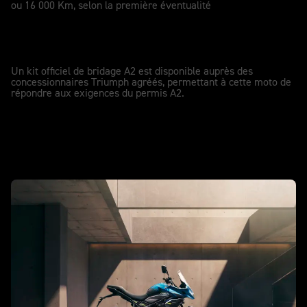
ou 16 000 Km, selon la première éventualité
KIT DE CONVERSION PERMIS A2
A2
Un kit officiel de bridage A2 est disponible auprès des
concessionnaires Triumph agréés, permettant à cette moto de
répondre aux exigences du permis A2.
Nouvelle Tiger Sport 660