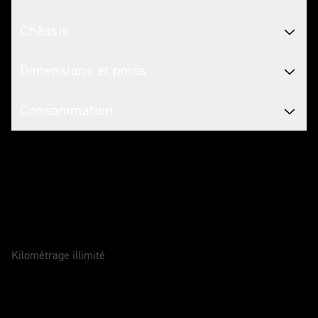
Châssis
Dimensions et poids
Consommation
Entretenir votre moto
GARANTIE
2 Ans
Kilométrage illimité
SERVICE
12 Mois